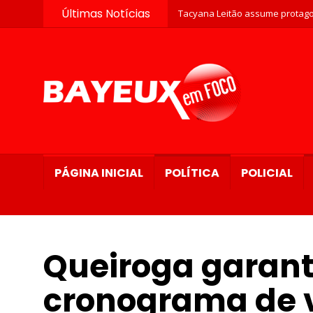
Últimas Notícias
Tacyana Leitão assume protago
PÁGINA INICIAL
POLÍTICA
POLICIAL
Queiroga garant
cronograma de v