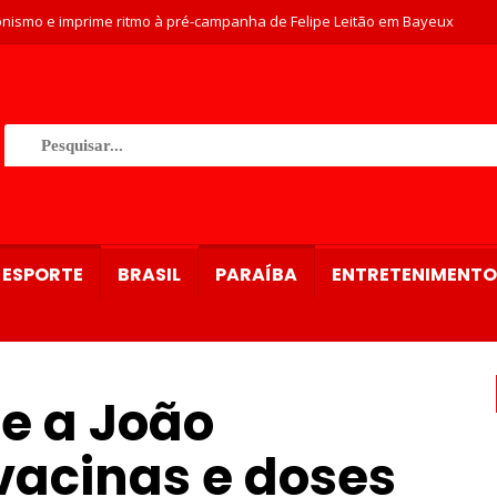
nismo e imprime ritmo à pré-campanha de Felipe Leitão em Bayeux
ESPORTE
BRASIL
PARAÍBA
ENTRETENIMENTO
e a João
acinas e doses