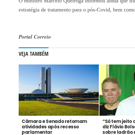
O ministro Marcelo Queiroga informou ainda que ir
estratégia de tratamento para o pós-Covid, bem como
Portal Correio
VEJA TAMBÉM
Câmara e Senado retomam
“Só tem jeito 
atividades após recesso
diz Flávio Bol
parlamentar
sobre ladrão 