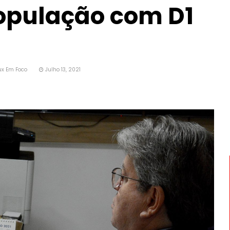
opulação com D1
ux Em Foco
Julho 13, 2021