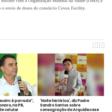
á discutir com a Organização Mundial da Saúde (OMS) a
 o envio de doses do consórcio Covax Facility.
assim: é porrada”,
'Noite histórica', diz Padre
PT
sonaro, na PB,
Sandro Santos sobre
Lu
de celular
consagração da Arquidiocese
ma