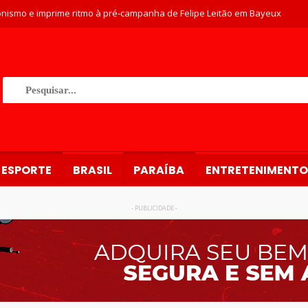
nismo e imprime ritmo à pré-campanha de Felipe Leitão em Bayeux
ESPORTE
BRASIL
PARAÍBA
ENTRETENIMENTO
- PUBLICIDADE -