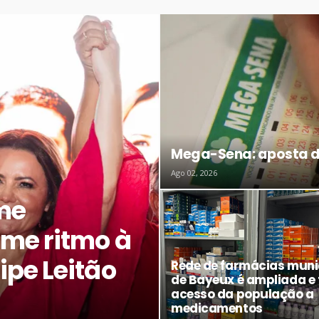
Mega-Sena: aposta de
Ago 02, 2026
me
me ritmo à
pe Leitão
Rede de farmácias muni
de Bayeux é ampliada e f
acesso da população a
medicamentos