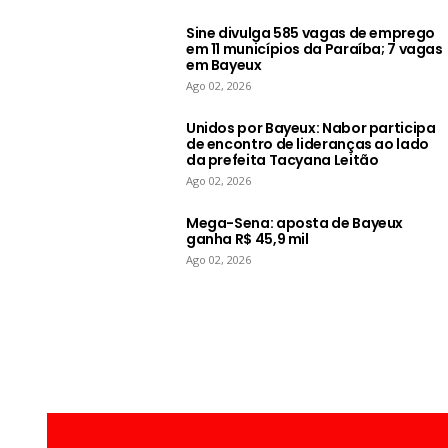
Sine divulga 585 vagas de emprego
em 11 municípios da Paraíba; 7 vagas
em Bayeux
Ago 02, 2026
Unidos por Bayeux: Nabor participa
de encontro de lideranças ao lado
da prefeita Tacyana Leitão
Ago 02, 2026
Mega-Sena: aposta de Bayeux
ganha R$ 45,9 mil
Ago 02, 2026