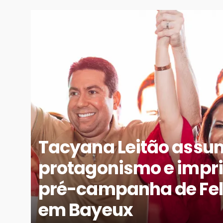
Tacyana Leitão assu
protagonismo e impri
pré-campanha de Feli
em Bayeux