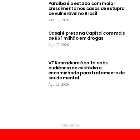
Paraíba é o estado com maior
crescimento nos casos de estupro
de vulnerável no Brasil
Ago 02, 2026
Casal é preso na Capital com mais
de R$ 1 milhão em drogas
Ago 02, 2026
VT Kebradeira é solto após
audiência de custódia e
encaminhado para tratamento de
saúde mental
Ago 02, 2026
- PUBLICIDADE -