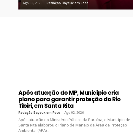
Ago 02, 2026
Redação Bayeux em Foco
Após atuação do MP, Município cria
plano para garantir proteção do Rio
Tibiri, em Santa Rita
Redação Bayeux em Foco
-
Ago 02, 2026
Após atuação do Ministério Público da Paraíba, o Município de
Santa Rita elaborou o Plano de Manejo da Área de Proteção
Ambiental (APA)...