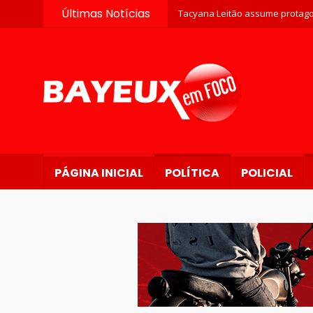
Últimas Notícias
Tacyana Leitão assume protago
PÁGINA INICIAL
POLÍTICA
POLICIAL