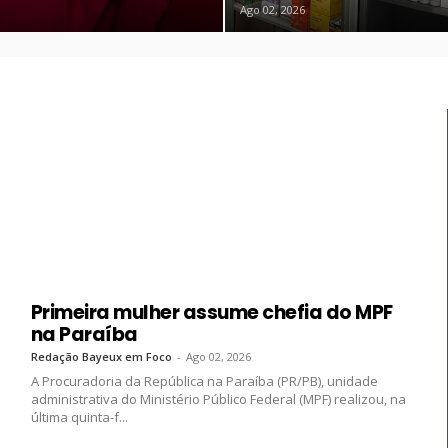
Ago 02, 2026
Primeira mulher assume chefia do MPF
na Paraíba
Redação Bayeux em Foco
-
Ago 02, 2026
A Procuradoria da República na Paraíba (PR/PB), unidade
administrativa do Ministério Público Federal (MPF) realizou, na
última quinta-f...