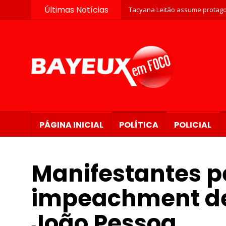
Últimas Notícias
Tacyana Leitão assume protago
PÁGINA INICIAL
POLÍTICA
POLICIAL
Manifestantes 
impeachment de
João Pessoa