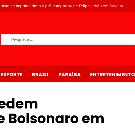
nismo e imprime ritmo à pré-campanha de Felipe Leitão em Bayeux
ESPORTE
BRASIL
PARAÍBA
ENTRETENIMENTO
pedem
 Bolsonaro em