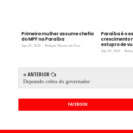
Primeira mulher assume chefia
Paraíba é o 
do MPF na Paraíba
crescimento 
estupro de vul
Ago 02, 2026
-
Redação Bayeux em Foco
Ago 02, 2026
-
Redaç
« ANTERIOR
Deputado cobra do governador
FACEBOOK