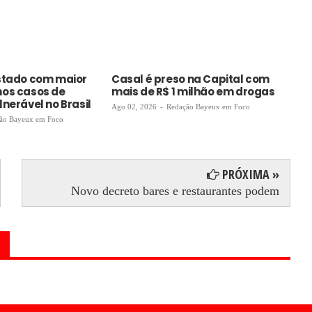
estado com maior
Casal é preso na Capital com
VT
nos casos de
mais de R$ 1 milhão em drogas
au
nerável no Brasil
en
Ago 02, 2026
-
Redação Bayeux em Foco
de
ão Bayeux em Foco
Ago
PRÓXIMA »
Novo decreto bares e restaurantes podem