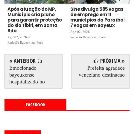
Após atuação do MP,
Sine divulga 585 vagas
Município cria plano
de emprego em 11
para garantir proteção
municípios da Paraíba;
do Rio Tibiri, em Santa
7 vagas em Bayeux
Rita
Ago 02, 2026
-
Ago 02, 2026
-
Redação Bayeux em Foco
Redação Bayeux em Foco
« ANTERIOR
PRÓXIMA »
Emocionado
Prefeita agradece
bayeuxense
veneziano destinacao
hospitalizado no
FACEBOOK