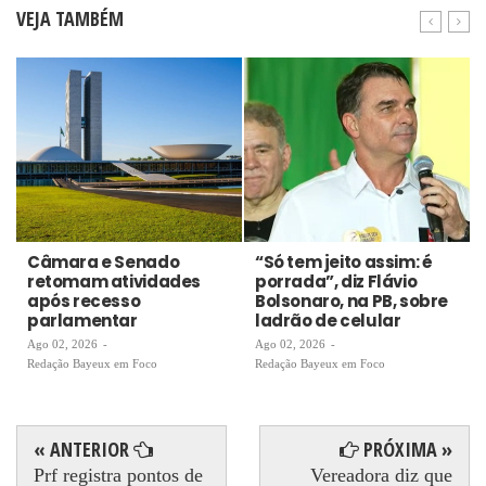
VEJA TAMBÉM
Câmara e Senado
“Só tem jeito assim: é
retomam atividades
porrada”, diz Flávio
após recesso
Bolsonaro, na PB, sobre
parlamentar
ladrão de celular
Ago 02, 2026
-
Ago 02, 2026
-
Redação Bayeux em Foco
Redação Bayeux em Foco
« ANTERIOR
PRÓXIMA »
Prf registra pontos de
Vereadora diz que