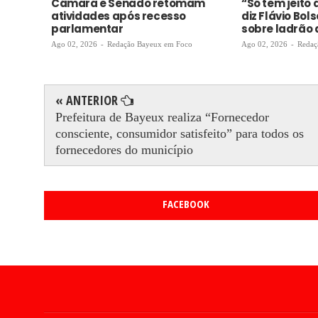
Câmara e Senado retomam
“Só tem jeito 
atividades após recesso
diz Flávio Bol
parlamentar
sobre ladrão 
Ago 02, 2026
-
Redação Bayeux em Foco
Ago 02, 2026
-
Redaç
« ANTERIOR
Prefeitura de Bayeux realiza “Fornecedor
consciente, consumidor satisfeito” para todos os
fornecedores do município
FACEBOOK