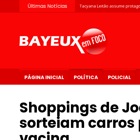
Últimas Notícias
Tacyana Leitão assume protago
PÁGINA INICIAL
POLÍTICA
POLICIAL
Shoppings de Jo
sorteiam carros
vacina