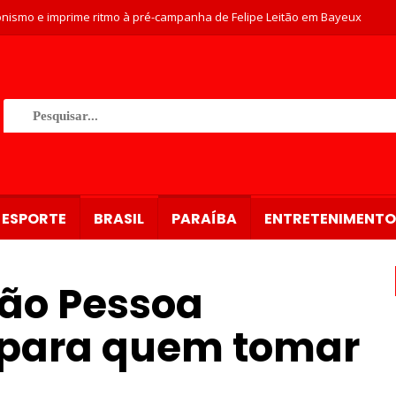
nismo e imprime ritmo à pré-campanha de Felipe Leitão em Bayeux
ESPORTE
BRASIL
PARAÍBA
ENTRETENIMENTO
ão Pessoa
 para quem tomar