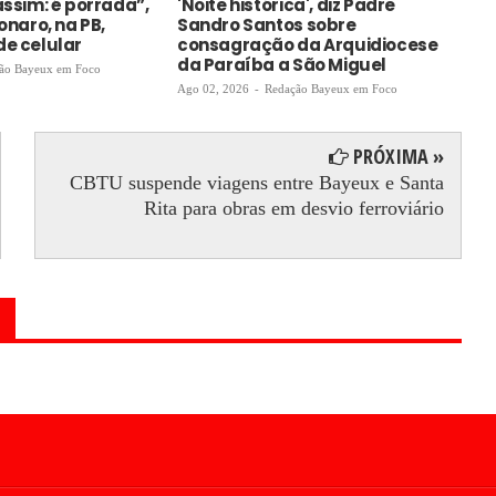
assim: é porrada”,
'Noite histórica', diz Padre
PT
sonaro, na PB,
Sandro Santos sobre
Lu
de celular
consagração da Arquidiocese
ma
da Paraíba a São Miguel
ão Bayeux em Foco
Ago
Ago 02, 2026
-
Redação Bayeux em Foco
PRÓXIMA »
CBTU suspende viagens entre Bayeux e Santa
Rita para obras em desvio ferroviário