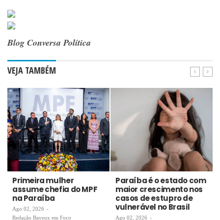
Blog Conversa Política
VEJA TAMBÉM
Primeira mulher
Paraíba é o estado com
assume chefia do MPF
maior crescimento nos
na Paraíba
casos de estupro de
vulnerável no Brasil
Ago 02, 2026
-
Redação Bayeux em Foco
Ago 02, 2026
-