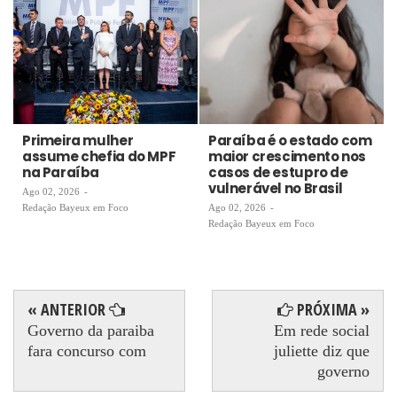
Primeira mulher
Paraíba é o estado com
assume chefia do MPF
maior crescimento nos
na Paraíba
casos de estupro de
vulnerável no Brasil
Ago 02, 2026
-
Redação Bayeux em Foco
Ago 02, 2026
-
Redação Bayeux em Foco
« ANTERIOR
PRÓXIMA »
Governo da paraiba
Em rede social
fara concurso com
juliette diz que
governo