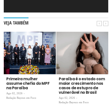
VEJA TAMBÉM
Primeira mulher
Paraíba é o estado com
assume chefia do MPF
maior crescimento nos
na Paraíba
casos de estupro de
vulnerável no Brasil
Ago 02, 2026
-
Redação Bayeux em Foco
Ago 02, 2026
-
Redação Bayeux em Foco