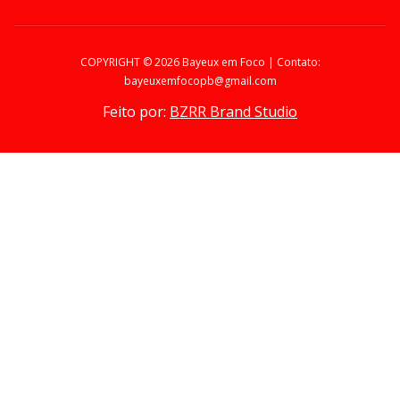
COPYRIGHT ©
2026 Bayeux em Foco | Contato:
bayeuxemfocopb@gmail.com
Feito por:
BZRR Brand Studio