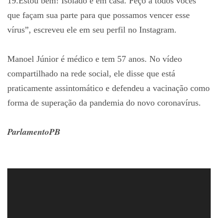
19.Estou bem! Isolado e em casa. Peço a todos vocês
que façam sua parte para que possamos vencer esse
vírus”, escreveu ele em seu perfil no Instagram.
Manoel Júnior é médico e tem 57 anos. No vídeo
compartilhado na rede social, ele disse que está
praticamente assintomático e defendeu a vacinação como
forma de superação da pandemia do novo coronavírus.
ParlamentoPB
T
o
c