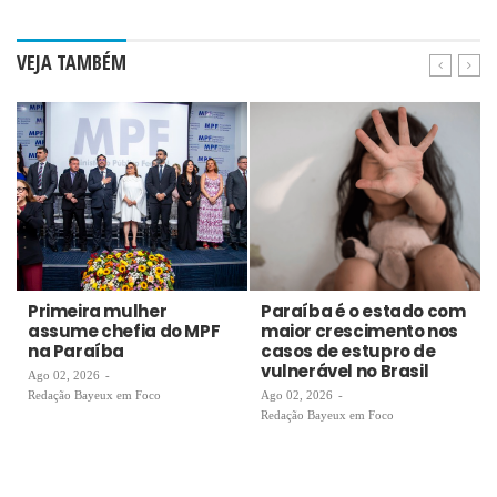
VEJA TAMBÉM
Primeira mulher
Paraíba é o estado com
assume chefia do MPF
maior crescimento nos
na Paraíba
casos de estupro de
vulnerável no Brasil
Ago 02, 2026
-
Redação Bayeux em Foco
Ago 02, 2026
-
Redação Bayeux em Foco