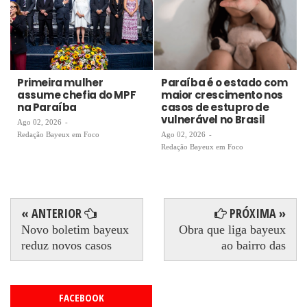
Primeira mulher
Paraíba é o estado com
assume chefia do MPF
maior crescimento nos
na Paraíba
casos de estupro de
vulnerável no Brasil
Ago 02, 2026
-
Redação Bayeux em Foco
Ago 02, 2026
-
Redação Bayeux em Foco
« ANTERIOR
PRÓXIMA »
Novo boletim bayeux
Obra que liga bayeux
reduz novos casos
ao bairro das
FACEBOOK