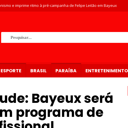
nismo e imprime ritmo à pré-campanha de Felipe Leitão em Bayeux
ESPORTE
BRASIL
PARAÍBA
ENTRETENIMENTO
tude: Bayeux será
om programa de
fissional