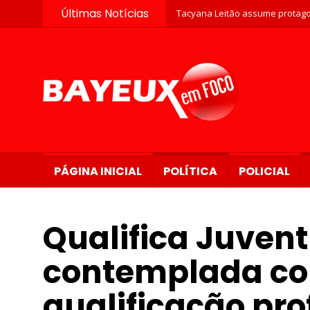
Últimas Notícias
Tacyana Leitão assume protago
PÁGINA INICIAL
POLÍTICA
POLICIAL
Qualifica Juven
contemplada c
qualificação pro