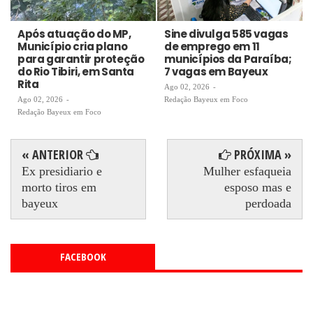
Após atuação do MP,
Sine divulga 585 vagas
Município cria plano
de emprego em 11
para garantir proteção
municípios da Paraíba;
do Rio Tibiri, em Santa
7 vagas em Bayeux
Rita
Ago 02, 2026
-
Ago 02, 2026
-
Redação Bayeux em Foco
Redação Bayeux em Foco
« ANTERIOR
PRÓXIMA »
Ex presidiario e
Mulher esfaqueia
morto tiros em
esposo mas e
bayeux
perdoada
FACEBOOK