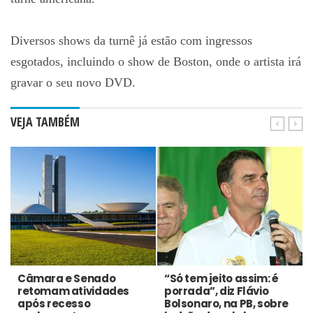
Diversos shows da turnê já estão com ingressos
esgotados, incluindo o show de Boston, onde o artista irá
gravar o seu novo DVD.
VEJA TAMBÉM
Câmara e Senado
“Só tem jeito assim: é
retomam atividades
porrada”, diz Flávio
após recesso
Bolsonaro, na PB, sobre