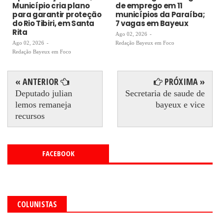
Município cria plano
de emprego em 11
para garantir proteção
municípios da Paraíba;
do Rio Tibiri, em Santa
7 vagas em Bayeux
Rita
Ago 02, 2026
-
Ago 02, 2026
-
Redação Bayeux em Foco
Redação Bayeux em Foco
« ANTERIOR
PRÓXIMA »
Deputado julian
Secretaria de saude de
lemos remaneja
bayeux e vice
recursos
FACEBOOK
COLUNISTAS