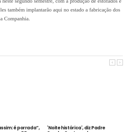
a neste segundo semestre, com a produção de estofados e
eles também implantarão aqui no estado a fabricação dos
 a Companhia.
assim: é porrada”,
'Noite histórica', diz Padre
PT