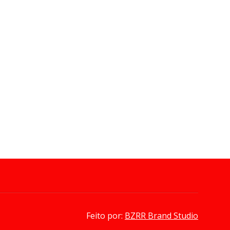
la para concorrer ao quarto
1×0 e conquista o
ndato de presidente
bicampeonato da Copa d
Mundo
 02, 2026
-
Redação Bayeux em Foco
Jul 19, 2026
-
Redação Bayeux em Foco
Feito por:
BZRR Brand Studio