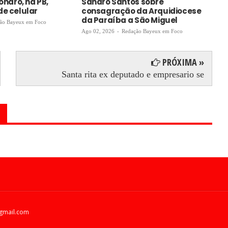
sonaro, na PB,
Sandro Santos sobre
Lu
de celular
consagração da Arquidiocese
ma
da Paraíba a São Miguel
ão Bayeux em Foco
Ago
Ago 02, 2026
-
Redação Bayeux em Foco
PRÓXIMA »
Santa rita ex deputado e empresario se
gmail.com