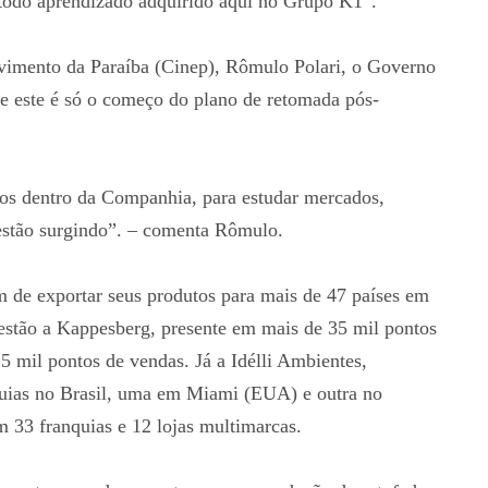
r todo aprendizado adquirido aqui no Grupo K1″.
vimento da Paraíba (Cinep), Rômulo Polari, o Governo
 e este é só o começo do plano de retomada pós-
os dentro da Companhia, para estudar mercados,
á estão surgindo”. – comenta Rômulo.
m de exportar seus produtos para mais de 47 países em
estão a Kappesberg, presente em mais de 35 mil pontos
5 mil pontos de vendas. Já a Idélli Ambientes,
quias no Brasil, uma em Miami (EUA) e outra no
33 franquias e 12 lojas multimarcas.