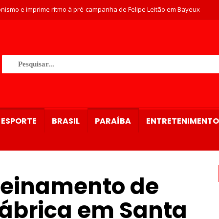
nismo e imprime ritmo à pré-campanha de Felipe Leitão em Bayeux
ESPORTE
BRASIL
PARAÍBA
ENTRETENIMENTO
treinamento de
fábrica em Santa