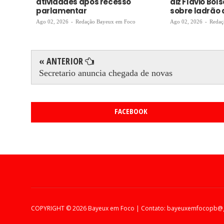
atividades após recesso
diz Flávio Bol
parlamentar
sobre ladrão 
Ago 02, 2026
-
Redação Bayeux em Foco
Ago 02, 2026
-
Redaç
« ANTERIOR
Secretario anuncia chegada de novas
FACEBOOK
COPYRIGHT ©
2026 Bayeux em Foco | Contato: bayeuxemfocopb@