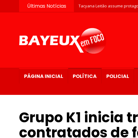
Últimas Notícias
Tacyana Leitão assume protago
PÁGINA INICIAL
POLÍTICA
POLICIAL
Grupo K1 inicia 
contratados de 