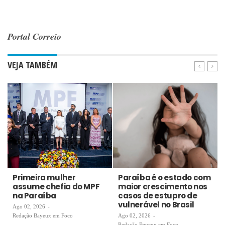
Portal Correio
VEJA TAMBÉM
Primeira mulher
Paraíba é o estado com
assume chefia do MPF
maior crescimento nos
na Paraíba
casos de estupro de
vulnerável no Brasil
Ago 02, 2026
-
Redação Bayeux em Foco
Ago 02, 2026
-
Redação Bayeux em Foco