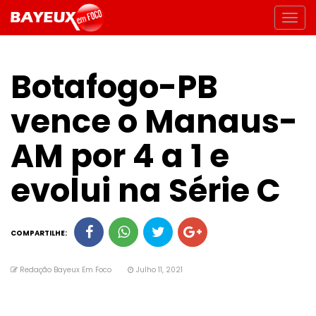
Botafogo-PB
vence o Manaus-
AM por 4 a 1 e
evolui na Série C
COMPARTILHE:
Redação Bayeux Em Foco
Julho 11, 2021