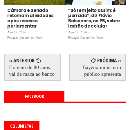
Câmara e Senado
“Só tem jeito assim: é
retomam atividades
porrada”, diz Flávio
após recesso
Bolsonaro, na PB, sobre
parlamentar
ladrão de celular
Ago 02, 2026
-
Ago 02, 2026
-
Redação Bayeux em Foco
Redação Bayeux em Foco
« ANTERIOR
PRÓXIMA »
Homem de 80 anos
Bayeux ministerio
vai de maca ao banco
publico apresenta
FACEBOOK
COLUNISTAS