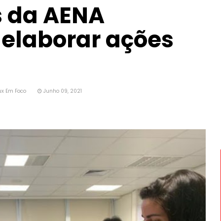
s da AENA
 elaborar ações
ux Em Foco
Junho 09, 2021