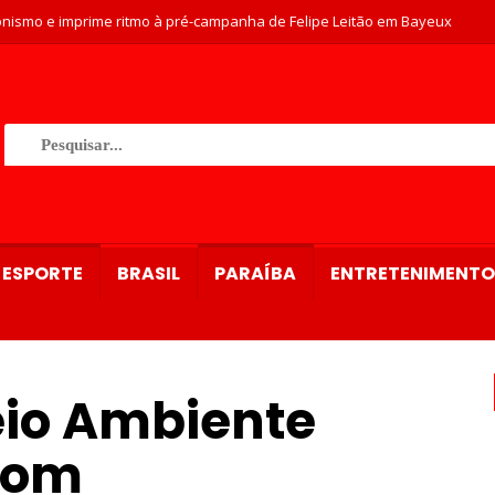
ria plano para garantir proteção do Rio Tibiri, em Santa Rita
nismo e imprime ritmo à pré-campanha de Felipe Leitão em Bayeux
ESPORTE
BRASIL
PARAÍBA
ENTRETENIMENTO
eio Ambiente
 com