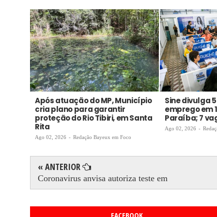
Após atuação do MP, Município
Sine divulga 
cria plano para garantir
emprego em 1
proteção do Rio Tibiri, em Santa
Paraíba; 7 v
Rita
Ago 02, 2026
-
Redaç
Ago 02, 2026
-
Redação Bayeux em Foco
« ANTERIOR
Coronavirus anvisa autoriza teste em
FACEBOOK