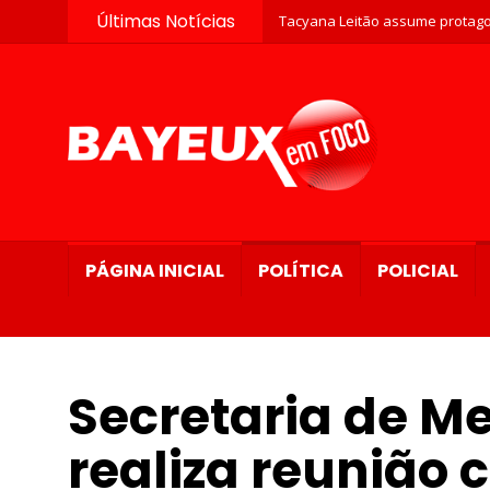
Após atuação do MP, Município c
Últimas Notícias
Tacyana Leitão assume protago
PÁGINA INICIAL
POLÍTICA
POLICIAL
Secretaria de M
realiza reunião