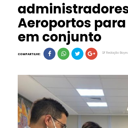
administradore
Aeroportos para
em conjunto
Redação Baye
COMPARTILHE: