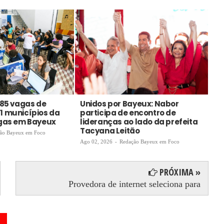
585 vagas de
Unidos por Bayeux: Nabor
Me
1 municípios da
participa de encontro de
ga
agas em Bayeux
lideranças ao lado da prefeita
Ago
Tacyana Leitão
ão Bayeux em Foco
Ago 02, 2026
-
Redação Bayeux em Foco
PRÓXIMA »
Provedora de internet seleciona para