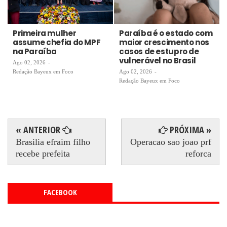
Primeira mulher
Paraíba é o estado com
assume chefia do MPF
maior crescimento nos
na Paraíba
casos de estupro de
vulnerável no Brasil
Ago 02, 2026
-
Redação Bayeux em Foco
Ago 02, 2026
-
Redação Bayeux em Foco
« ANTERIOR
PRÓXIMA »
Brasilia efraim filho
Operacao sao joao prf
recebe prefeita
reforca
FACEBOOK