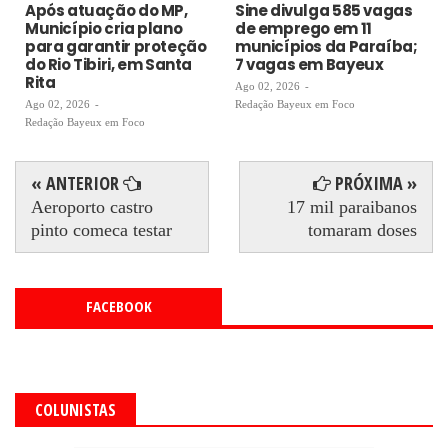
Após atuação do MP,
Sine divulga 585 vagas
Município cria plano
de emprego em 11
para garantir proteção
municípios da Paraíba;
do Rio Tibiri, em Santa
7 vagas em Bayeux
Rita
Ago 02, 2026
-
Ago 02, 2026
-
Redação Bayeux em Foco
Redação Bayeux em Foco
« ANTERIOR
PRÓXIMA »
Aeroporto castro
17 mil paraibanos
pinto comeca testar
tomaram doses
FACEBOOK
COLUNISTAS