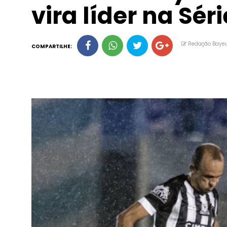
vira líder na Séri
Redação Baye
COMPARTILHE: