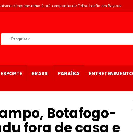
nismo e imprime ritmo à pré-campanha de Felipe Leitão em Bayeux
ESPORTE
BRASIL
PARAÍBA
ENTRETENIMENTO
campo, Botafogo-
du fora de casa e