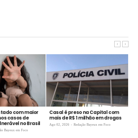
estado com maior
Casal é preso na Capital com
VT
nos casos de
mais de R$ 1 milhão em drogas
au
nerável no Brasil
en
Ago 02, 2026
-
Redação Bayeux em Foco
de
ão Bayeux em Foco
Ago