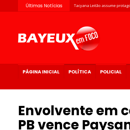
Últimas Notícias
Tacyana Leitão assume protago
PÁGINA INICIAL
POLÍTICA
POLICIAL
Envolvente em 
PB vence Paysan