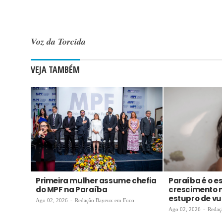
Voz da Torcida
VEJA TAMBÉM
Primeira mulher assume chefia
Paraíba é o 
do MPF na Paraíba
crescimento 
estupro de vul
Ago 02, 2026
-
Redação Bayeux em Foco
Ago 02, 2026
-
Redaç