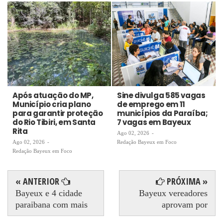
Após atuação do MP,
Sine divulga 585 vagas
Município cria plano
de emprego em 11
para garantir proteção
municípios da Paraíba;
do Rio Tibiri, em Santa
7 vagas em Bayeux
Rita
Ago 02, 2026
-
Ago 02, 2026
-
Redação Bayeux em Foco
Redação Bayeux em Foco
« ANTERIOR
PRÓXIMA »
Bayeux e 4 cidade
Bayeux vereadores
paraibana com mais
aprovam por