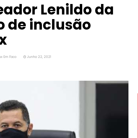
eador Lenildo da
o de inclusão
x
ux Em Foco
Junho 22, 2021