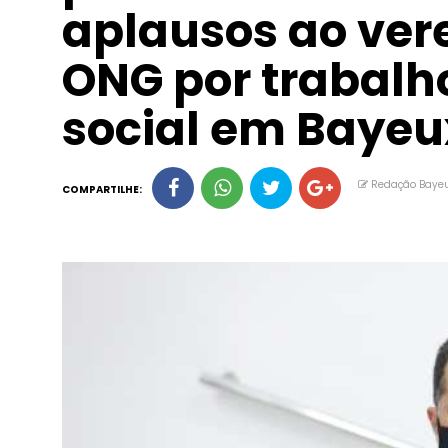
aplausos ao ver
ONG por trabalh
social em Bayeu
Redação Baye
COMPARTILHE: