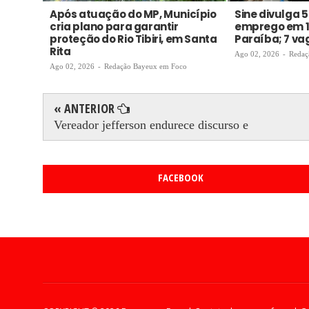
Após atuação do MP, Município
Sine divulga 
cria plano para garantir
emprego em 1
proteção do Rio Tibiri, em Santa
Paraíba; 7 v
Rita
Ago 02, 2026
-
Redaç
Ago 02, 2026
-
Redação Bayeux em Foco
« ANTERIOR
Vereador jefferson endurece discurso e
FACEBOOK