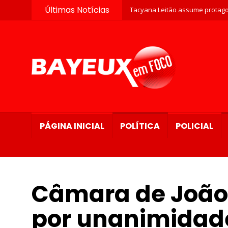
Últimas Notícias
Tacyana Leitão assume protago
PÁGINA INICIAL
POLÍTICA
POLICIAL
Câmara de João
por unanimidade