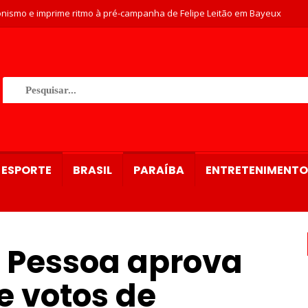
nismo e imprime ritmo à pré-campanha de Felipe Leitão em Bayeux
ESPORTE
BRASIL
PARAÍBA
ENTRETENIMENTO
 Pessoa aprova
 votos de