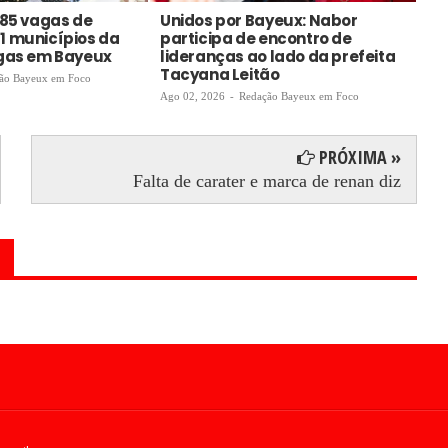
585 vagas de
Unidos por Bayeux: Nabor
Me
1 municípios da
participa de encontro de
ga
agas em Bayeux
lideranças ao lado da prefeita
Ago
Tacyana Leitão
ão Bayeux em Foco
Ago 02, 2026
-
Redação Bayeux em Foco
PRÓXIMA »
Falta de carater e marca de renan diz