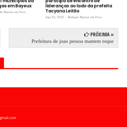
1 municípios da
participa de encontro de
ga
agas em Bayeux
lideranças ao lado da prefeita
Ago
Tacyana Leitão
ão Bayeux em Foco
Ago 02, 2026
-
Redação Bayeux em Foco
PRÓXIMA »
Prefeitura de joao pessoa mantem toque
gmail.com