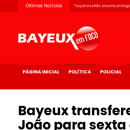
Últimas Notícias
Tacyana Leitão assume protago
PÁGINA INICIAL
POLÍTICA
POLICIAL
Bayeux transfere
João para sexta