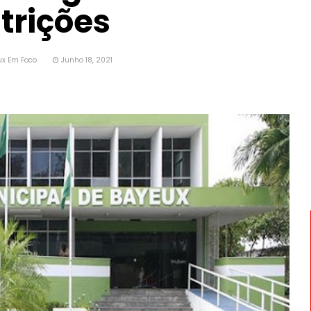
trições
ux Em Foco
Junho 18, 2021