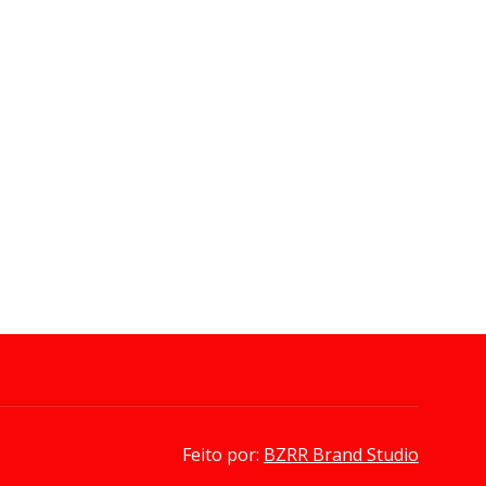
nha R$ 45,9 mil
de Bayeux é ampliada e fa
acesso da população a
 02, 2026
-
Redação Bayeux em Foco
medicamentos
Ago 02, 2026
-
Redação Bayeux em Foco
Feito por:
BZRR Brand Studio