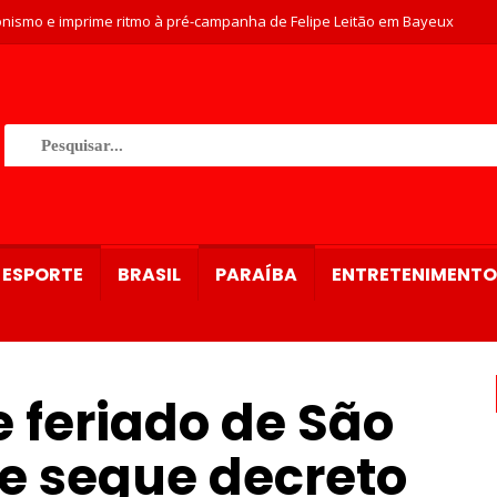
nismo e imprime ritmo à pré-campanha de Felipe Leitão em Bayeux
ESPORTE
BRASIL
PARAÍBA
ENTRETENIMENTO
 feriado de São
 e segue decreto