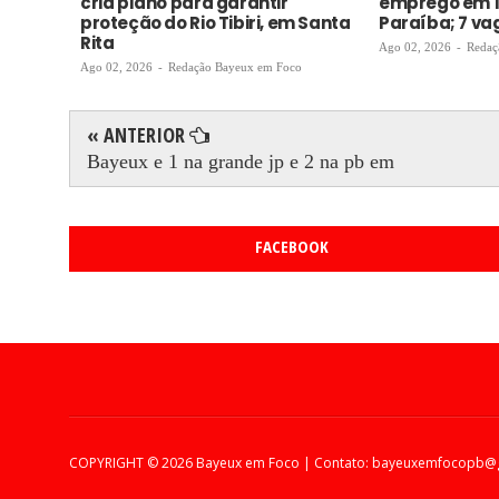
cria plano para garantir
emprego em 1
proteção do Rio Tibiri, em Santa
Paraíba; 7 v
Rita
Ago 02, 2026
-
Redaç
Ago 02, 2026
-
Redação Bayeux em Foco
« ANTERIOR
Bayeux e 1 na grande jp e 2 na pb em
FACEBOOK
COPYRIGHT ©
2026 Bayeux em Foco | Contato: bayeuxemfocopb@