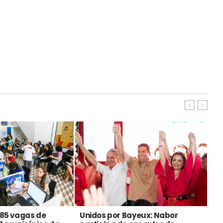
585 vagas de
Unidos por Bayeux: Nabor
Me