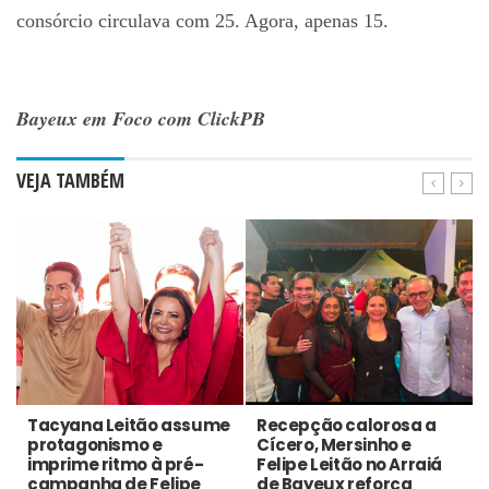
consórcio circulava com 25. Agora, apenas 15.
Bayeux em Foco com ClickPB
VEJA TAMBÉM
Tacyana Leitão assume
Recepção calorosa a
protagonismo e
Cícero, Mersinho e
imprime ritmo à pré-
Felipe Leitão no Arraiá
campanha de Felipe
de Bayeux reforça