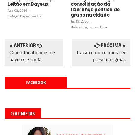
Leitão em Bayeux
consolidação da
liderança política do
Ago 02, 2026
-
grupo na cidade
Redação Bayeux em Foco
Jul 19, 2026
-
Redação Bayeux em Foco
« ANTERIOR
PRÓXIMA »
Cinco localidades de
Lazaro morre apos ser
bayeux e santa
preso em goias
FACEBOOK
COLUNISTAS