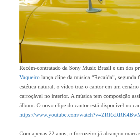
Recém-contratado da Sony Music Brasil e um dos pri
Vaqueiro
lança clipe da música “Recaída”, segunda 
estética natural, o vídeo traz o cantor em um cenári
carroçável no interior. A música tem composição ass
álbum. O novo clipe do cantor está disponível no cana
https://www.youtube.com/watch?v=ZRRxRRK4Bw
Com apenas 22 anos, o forrozeiro já alcançou marcas 