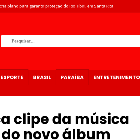
ria plano para garantir proteção do Rio Tibiri, em Santa Rita
ESPORTE
BRASIL
PARAÍBA
ENTRETENIMENTO
ça clipe da música
a do novo álbum