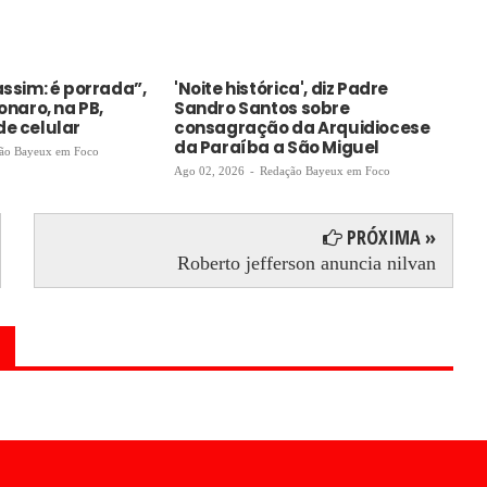
assim: é porrada”,
'Noite histórica', diz Padre
PT
sonaro, na PB,
Sandro Santos sobre
Lu
de celular
consagração da Arquidiocese
ma
da Paraíba a São Miguel
ão Bayeux em Foco
Ago
Ago 02, 2026
-
Redação Bayeux em Foco
PRÓXIMA »
Roberto jefferson anuncia nilvan