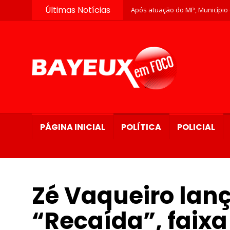
Últimas Notícias
Após atuação do MP, Município c
PÁGINA INICIAL
POLÍTICA
POLICIAL
Zé Vaqueiro lan
“Recaída”, faix