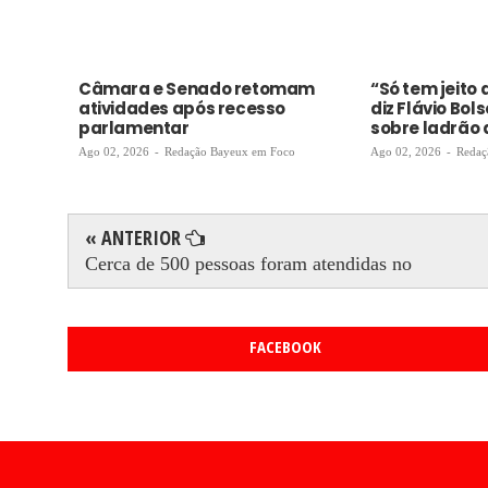
Câmara e Senado retomam
“Só tem jeito 
atividades após recesso
diz Flávio Bol
parlamentar
sobre ladrão 
Ago 02, 2026
-
Redação Bayeux em Foco
Ago 02, 2026
-
Redaç
« ANTERIOR
Cerca de 500 pessoas foram atendidas no
FACEBOOK