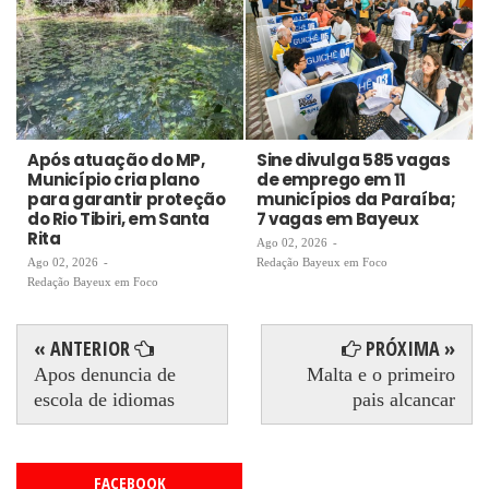
Após atuação do MP,
Sine divulga 585 vagas
Município cria plano
de emprego em 11
para garantir proteção
municípios da Paraíba;
do Rio Tibiri, em Santa
7 vagas em Bayeux
Rita
Ago 02, 2026
-
Ago 02, 2026
-
Redação Bayeux em Foco
Redação Bayeux em Foco
« ANTERIOR
PRÓXIMA »
Apos denuncia de
Malta e o primeiro
escola de idiomas
pais alcancar
FACEBOOK