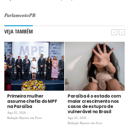
ParlamentoPB
VEJA TAMBÉM
Primeira mulher
Paraíba é o estado com
assume chefia do MPF
maior crescimento nos
na Paraíba
casos de estupro de
vulnerável no Brasil
Ago 02, 2026
-
Redação Bayeux em Foco
Ago 02, 2026
-
Redação Bayeux em Foco