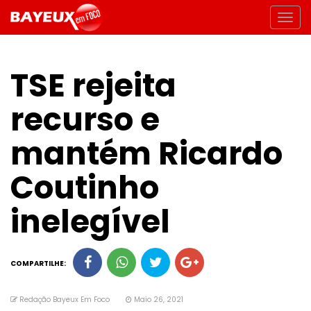
TSE rejeita
recurso e
mantém Ricardo
Coutinho
inelegível
COMPARTILHE:
Redação Bayeux Em Foco
Maio 26, 2021