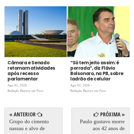
Câmara e Senado
“Só tem jeito assim: é
retomam atividades
porrada”, diz Flávio
após recesso
Bolsonaro, na PB, sobre
parlamentar
ladrão de celular
Ago 02, 2026
-
Ago 02, 2026
-
Redação Bayeux em Foco
Redação Bayeux em Foco
« ANTERIOR
PRÓXIMA »
Grupo do cimento
Paulo gustavo morre
nassau e alvo de
aos 42 anos de