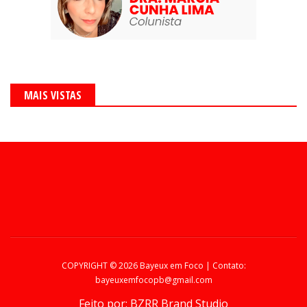
MAIS VISTAS
COPYRIGHT ©
2026 Bayeux em Foco | Contato:
bayeuxemfocopb@gmail.com
Feito por:
BZRR Brand Studio