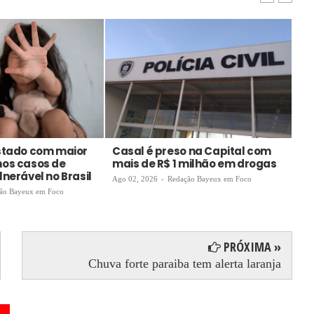
estado com maior
Casal é preso na Capital com
VT
nos casos de
mais de R$ 1 milhão em drogas
au
nerável no Brasil
en
Ago 02, 2026
-
Redação Bayeux em Foco
de
ão Bayeux em Foco
Ago
PRÓXIMA »
Chuva forte paraiba tem alerta laranja