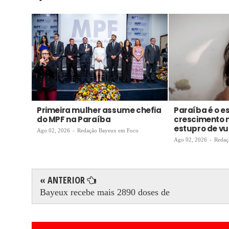
Primeira mulher assume chefia
Paraíba é o 
do MPF na Paraíba
crescimento 
estupro de vul
Ago 02, 2026
-
Redação Bayeux em Foco
Ago 02, 2026
-
Redaç
« ANTERIOR
Bayeux recebe mais 2890 doses de