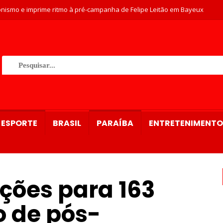
nismo e imprime ritmo à pré-campanha de Felipe Leitão em Bayeux
ESPORTE
BRASIL
PARAÍBA
ENTRETENIMENTO
ções para 163
o de pós-