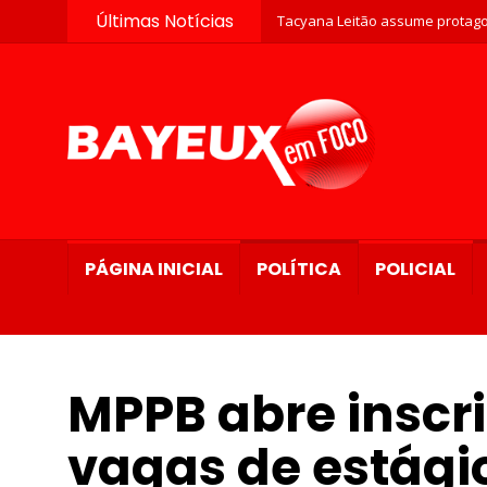
Últimas Notícias
Tacyana Leitão assume protago
PÁGINA INICIAL
POLÍTICA
POLICIAL
MPPB abre inscri
vagas de estági