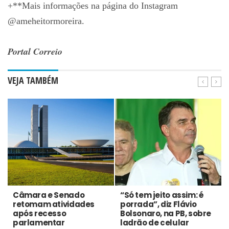
+**Mais informações na página do Instagram
@ameheitormoreira.
Portal Correio
VEJA TAMBÉM
Câmara e Senado
“Só tem jeito assim: é
retomam atividades
porrada”, diz Flávio
após recesso
Bolsonaro, na PB, sobre
parlamentar
ladrão de celular