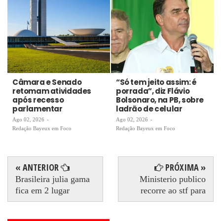
Câmara e Senado
“Só tem jeito assim: é
retomam atividades
porrada”, diz Flávio
após recesso
Bolsonaro, na PB, sobre
parlamentar
ladrão de celular
Ago 02, 2026
-
Ago 02, 2026
-
Redação Bayeux em Foco
Redação Bayeux em Foco
« ANTERIOR
PRÓXIMA »
Brasileira julia gama
Ministerio publico
fica em 2 lugar
recorre ao stf para