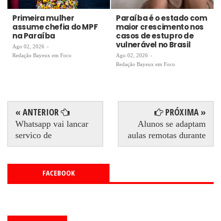
Primeira mulher
Paraíba é o estado com
assume chefia do MPF
maior crescimento nos
na Paraíba
casos de estupro de
vulnerável no Brasil
Ago 02, 2026
-
Redação Bayeux em Foco
Ago 02, 2026
-
Redação Bayeux em Foco
« ANTERIOR
PRÓXIMA »
Whatsapp vai lancar
Alunos se adaptam
servico de
aulas remotas durante
FACEBOOK