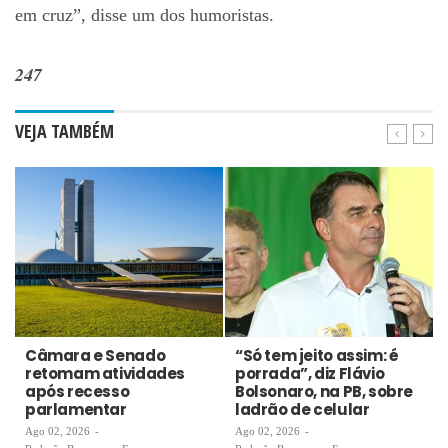
em cruz”, disse um dos humoristas.
247
VEJA TAMBÉM
Câmara e Senado
“Só tem jeito assim: é
retomam atividades
porrada”, diz Flávio
após recesso
Bolsonaro, na PB, sobre
parlamentar
ladrão de celular
Ago 02, 2026
-
Ago 02, 2026
-