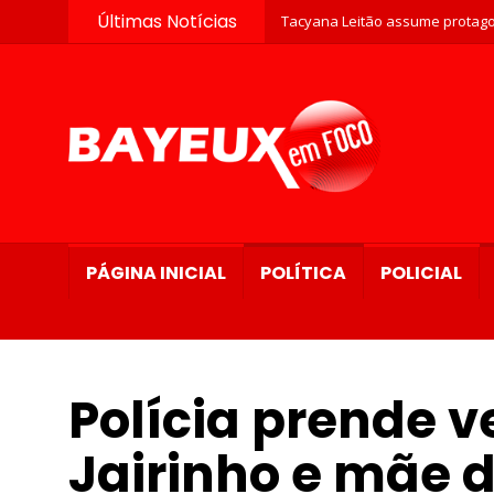
Últimas Notícias
Tacyana Leitão assume protago
PÁGINA INICIAL
POLÍTICA
POLICIAL
Polícia prende v
Jairinho e mãe 