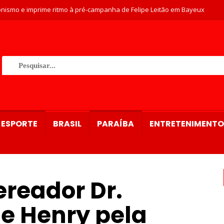
nismo e imprime ritmo à pré-campanha de Felipe Leitão em Bayeux
ESPORTE
BRASIL
PARAÍBA
ENTRETENIMENTO
ereador Dr.
de Henry pela