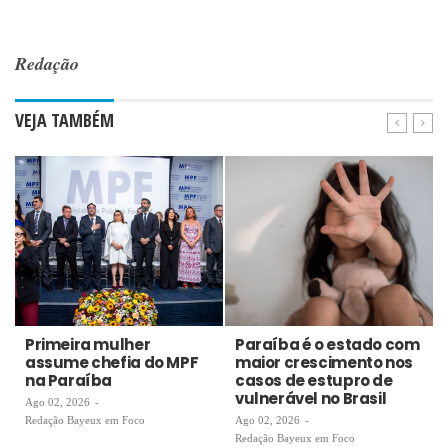
Redação
VEJA TAMBÉM
Primeira mulher
Paraíba é o estado com
assume chefia do MPF
maior crescimento nos
na Paraíba
casos de estupro de
vulnerável no Brasil
Ago 02, 2026
-
Redação Bayeux em Foco
Ago 02, 2026
-
Redação Bayeux em Foco