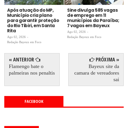
Após atuação do MP,
Sine divulga 585 vagas
Município cria plano
de emprego em 11
para garantir proteção
municípios da Paraíba;
do Rio Tibiri, em Santa
7 vagas em Bayeux
Rita
Ago 02, 2026
-
Ago 02, 2026
-
Redação Bayeux em Foco
Redação Bayeux em Foco
« ANTERIOR
PRÓXIMA »
Flamengo bate o
Bayeux site da
palmeiras nos penaltis
camara de vereadores
sai
FACEBOOK