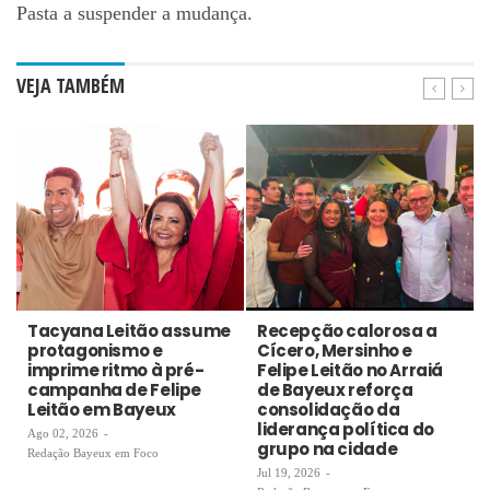
Pasta a suspender a mudança.
VEJA TAMBÉM
Tacyana Leitão assume
Recepção calorosa a
protagonismo e
Cícero, Mersinho e
imprime ritmo à pré-
Felipe Leitão no Arraiá
campanha de Felipe
de Bayeux reforça
Leitão em Bayeux
consolidação da
liderança política do
Ago 02, 2026
-
grupo na cidade
Redação Bayeux em Foco
Jul 19, 2026
-