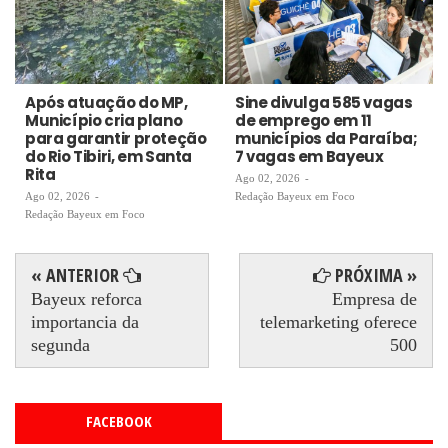
Após atuação do MP,
Sine divulga 585 vagas
Município cria plano
de emprego em 11
para garantir proteção
municípios da Paraíba;
do Rio Tibiri, em Santa
7 vagas em Bayeux
Rita
Ago 02, 2026
-
Ago 02, 2026
-
Redação Bayeux em Foco
Redação Bayeux em Foco
« ANTERIOR
PRÓXIMA »
Bayeux reforca
Empresa de
importancia da
telemarketing oferece
segunda
500
FACEBOOK