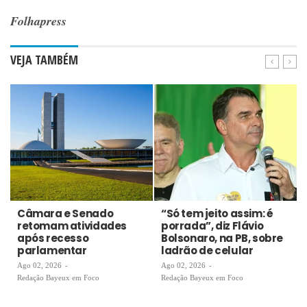
Folhapress
VEJA TAMBÉM
Câmara e Senado
“Só tem jeito assim: é
retomam atividades
porrada”, diz Flávio
após recesso
Bolsonaro, na PB, sobre
parlamentar
ladrão de celular
Ago 02, 2026
-
Ago 02, 2026
-
Redação Bayeux em Foco
Redação Bayeux em Foco