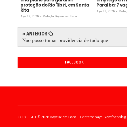
proteção do Rio Tibiri, em Santa
Paraíba; 7 v
Rita
Ago 02, 2026
-
Redaç
Ago 02, 2026
-
Redação Bayeux em Foco
« ANTERIOR
Nao posso tomar providencia de tudo que
FACEBOOK
COPYRIGHT ©
2026 Bayeux em Foco | Contato: bayeuxemfocopb@