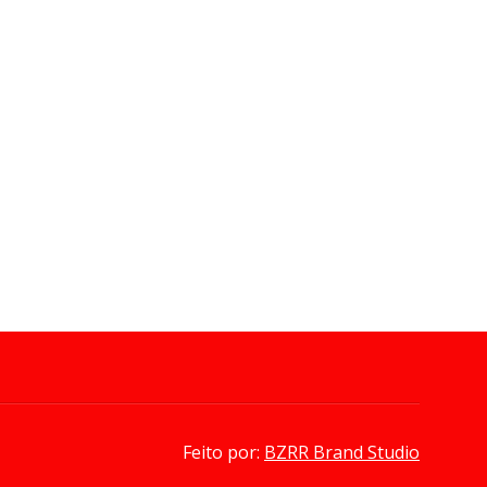
acesso da população a
 02, 2026
-
Redação Bayeux em Foco
medicamentos
Ago 02, 2026
-
Redação Bayeux em Foco
Feito por:
BZRR Brand Studio