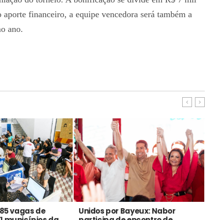
aporte financeiro, a equipe vencedora será também a
mo ano.
585 vagas de
Unidos por Bayeux: Nabor
Me
1 municípios da
participa de encontro de
ga