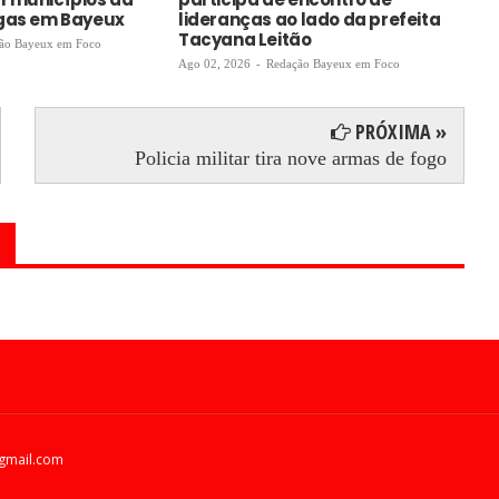
agas em Bayeux
lideranças ao lado da prefeita
Ago
Tacyana Leitão
ão Bayeux em Foco
Ago 02, 2026
-
Redação Bayeux em Foco
PRÓXIMA »
Policia militar tira nove armas de fogo
gmail.com