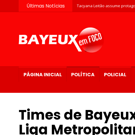
Últimas Notícias
Tacyana Leitão assume protago
PÁGINA INICIAL
POLÍTICA
POLICIAL
Times de Bayeux
Liga Metropolita