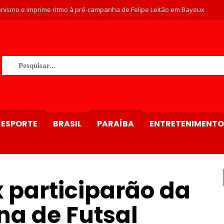
nismo e imprime ritmo à pré-campanha de Felipe Leitão em Bayeux
ESPORTE
BRASIL
PARAÍBA
ENTRETENIMENTO
 participarão da
na de Futsal