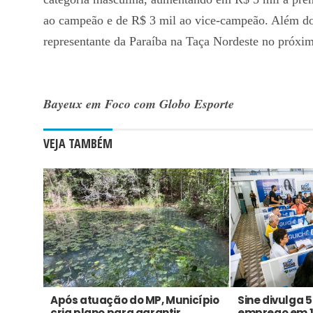
ao campeão e de R$ 3 mil ao vice-campeão. Além do 
representante da Paraíba na Taça Nordeste no próxi
Bayeux em Foco com Globo Esporte
VEJA TAMBÉM
Após atuação do MP, Município
Sine divulga 
cria plano para garantir
emprego em 1