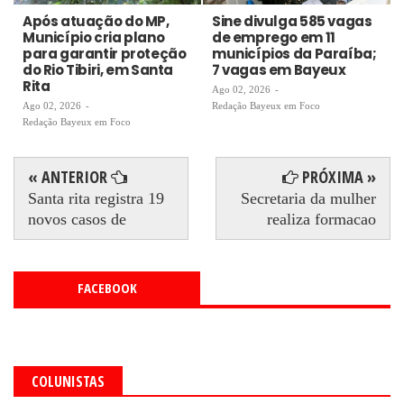
Após atuação do MP,
Sine divulga 585 vagas
Município cria plano
de emprego em 11
para garantir proteção
municípios da Paraíba;
do Rio Tibiri, em Santa
7 vagas em Bayeux
Rita
Ago 02, 2026
-
Ago 02, 2026
-
Redação Bayeux em Foco
Redação Bayeux em Foco
« ANTERIOR
PRÓXIMA »
Santa rita registra 19
Secretaria da mulher
novos casos de
realiza formacao
FACEBOOK
COLUNISTAS