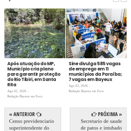
Após atuação do MP,
Sine divulga 585 vagas
Município cria plano
de emprego em 11
para garantir proteção
municípios da Paraíba;
do Rio Tibiri, em Santa
7 vagas em Bayeux
Rita
Ago 02, 2026
-
Ago 02, 2026
-
Redação Bayeux em Foco
Redação Bayeux em Foco
« ANTERIOR
PRÓXIMA »
Censo previdenciario
Secretario de saude
superintendente do
de patos e intubado