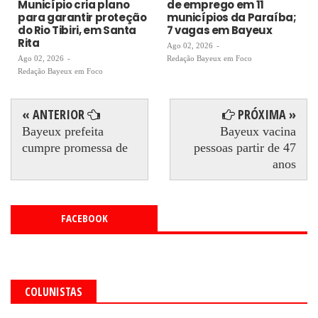
Município cria plano
de emprego em 11
para garantir proteção
municípios da Paraíba;
do Rio Tibiri, em Santa
7 vagas em Bayeux
Rita
Ago 02, 2026
-
Ago 02, 2026
-
Redação Bayeux em Foco
Redação Bayeux em Foco
« ANTERIOR
PRÓXIMA »
Bayeux prefeita
Bayeux vacina
cumpre promessa de
pessoas partir de 47
anos
FACEBOOK
COLUNISTAS