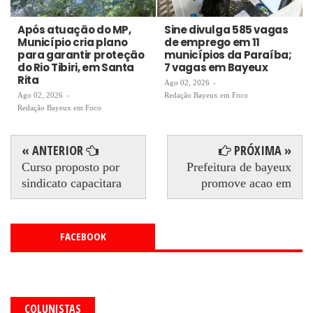
Após atuação do MP,
Sine divulga 585 vagas
Município cria plano
de emprego em 11
para garantir proteção
municípios da Paraíba;
do Rio Tibiri, em Santa
7 vagas em Bayeux
Rita
Ago 02, 2026
-
Ago 02, 2026
-
Redação Bayeux em Foco
Redação Bayeux em Foco
« ANTERIOR
PRÓXIMA »
Curso proposto por
Prefeitura de bayeux
sindicato capacitara
promove acao em
FACEBOOK
COLUNISTAS