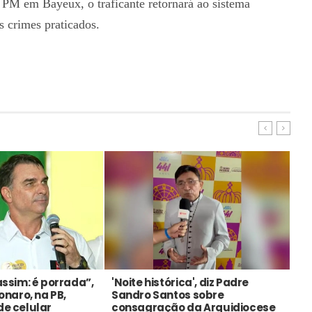
PM em Bayeux, o traficante retornará ao sistema
s crimes praticados.
assim: é porrada”,
'Noite histórica', diz Padre
PT
sonaro, na PB,
Sandro Santos sobre
Lu
de celular
consagração da Arquidiocese
ma