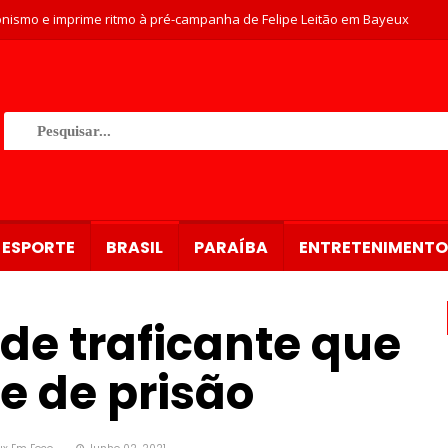
nismo e imprime ritmo à pré-campanha de Felipe Leitão em Bayeux
ESPORTE
BRASIL
PARAÍBA
ENTRETENIMENTO
de traficante que
e de prisão