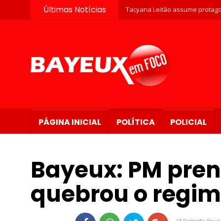
Últimas Notícias
Tacyana Leitão assume protago
PÁGINA INICIAL
POLÍTICA
POLICIAL
Bayeux: PM pren
quebrou o regim