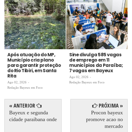
Após atuação do MP,
Sine divulga 585 vagas
Município cria plano
de emprego em 11
para garantir proteção
municípios da Paraíba;
do Rio Tibiri, em Santa
7 vagas em Bayeux
Rita
Ago 02, 2026
-
Ago 02, 2026
-
Redação Bayeux em Foco
Redação Bayeux em Foco
« ANTERIOR
PRÓXIMA »
Bayeux e segunda
Procon bayeux
cidade paraibana onde
promove acao no
mercado