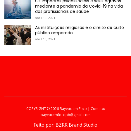
Os impactos psicossociais e seus agravos
mediante a pandemia da Covid-19 na vida
dos profissionais de saúde
abril 10, 2021
As instituições religiosas e o direito de culto
público amparado
abril 10, 2021
COPYRIGHT ©
2026 Bayeux em Foco | Contato:
bayeuxemfocopb@gmail.com
Feito por:
BZRR Brand Studio