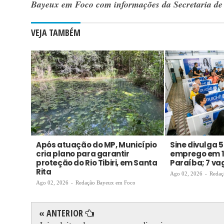
Bayeux em Foco com informações da Secretaria d
VEJA TAMBÉM
Após atuação do MP, Município
Sine divulga 
cria plano para garantir
emprego em 1
proteção do Rio Tibiri, em Santa
Paraíba; 7 v
Rita
Ago 02, 2026
-
Redaç
Ago 02, 2026
-
Redação Bayeux em Foco
« ANTERIOR