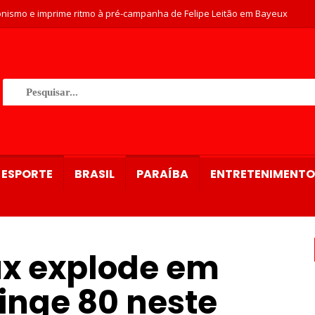
nismo e imprime ritmo à pré-campanha de Felipe Leitão em Bayeux
ESPORTE
BRASIL
PARAÍBA
ENTRETENIMENTO
ux explode em
inge 80 neste