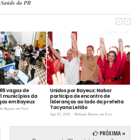
e Saúde da PB
585 vagas de
Unidos por Bayeux: Nabor
Me
1 municípios da
participa de encontro de
ga
agas em Bayeux
lideranças ao lado da prefeita
Ago
Tacyana Leitão
ão Bayeux em Foco
Ago 02, 2026
-
Redação Bayeux em Foco
PRÓXIMA »