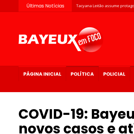
Últimas Notícias
Tacyana Leitão assume protago
PÁGINA INICIAL
POLÍTICA
POLICIAL
COVID-19: Baye
novos casos e at